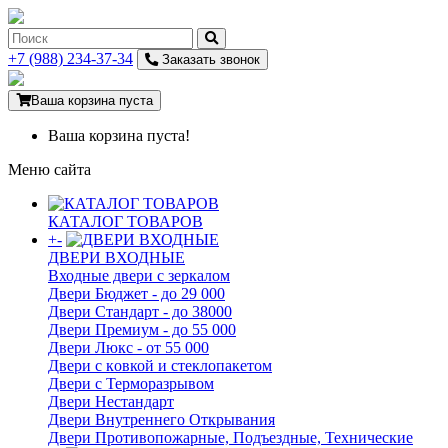
+7 (988) 234-37-34
Заказать звонок
Ваша корзина пуста
Ваша корзина пуста!
Меню сайта
КАТАЛОГ ТОВАРОВ
+
-
ДВЕРИ ВХОДНЫЕ
Входные двери с зеркалом
Двери Бюджeт - до 29 000
Двери Стaндaрт - до 38000
Двери Прeмиум - до 55 000
Двери Люкс - от 55 000
Двери с кoвкой и стеклопакетом
Двери с Терморазрывом
Двери Нecтaндaрт
Двери Внутреннего Открывания
Двери Противопожарные, Подъездные, Технические