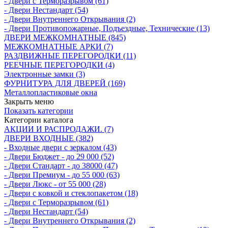
- Двери с Терморазрывом (61)
- Двери Нecтaндaрт (54)
- Двери Внутреннего Открывания (2)
- Двери Противопожарные, Подъездные, Технические (13)
ДВЕРИ МЕЖКОМНАТНЫЕ (845)
МЕЖКОМНАТНЫЕ АРКИ (7)
РАЗДВИЖНЫЕ ПЕРЕГОРОДКИ (11)
РЕЕЧНЫЕ ПЕРЕГОРОДКИ (4)
Электронные замки (3)
ФУРНИТУРА ДЛЯ ДВЕРЕЙ (169)
Металлопластиковые окна
Закрыть меню
Показать категории
Категории каталога
АКЦИИ И РАСПРОДАЖИ. (7)
ДВЕРИ ВХОДНЫЕ (382)
- Входные двери с зеркалом (43)
- Двери Бюджeт - до 29 000 (52)
- Двери Стaндaрт - до 38000 (47)
- Двери Прeмиум - до 55 000 (63)
- Двери Люкс - от 55 000 (28)
- Двери с кoвкой и стеклопакетом (18)
- Двери с Терморазрывом (61)
- Двери Нecтaндaрт (54)
- Двери Внутреннего Открывания (2)