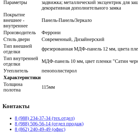
Параметры
задвижка; металлический эксцентрик для защ
декоративная дополнительного замка
Покрытие
внешнее -
Панель-Панель/Зеркало
внутреннее
Производитель
Феррони
Стиль двери
Современный, Дизайнерский
Тип внешней
фрезерованная МДФ-панель 12 мм, цвета плен
отделки
Тип внутренней
МДФ-панель 10 мм, цвет пленки "Сатин черн
отделки
Утеплитель
пенополистирол
Характеристики
Толщина
115мм
полотна
Контакты
8 (988) 234-37-34 (тех.отдел)
8 (988) 506-56-14 (отдел продаж)
8 (862) 240-49-49 (офис)