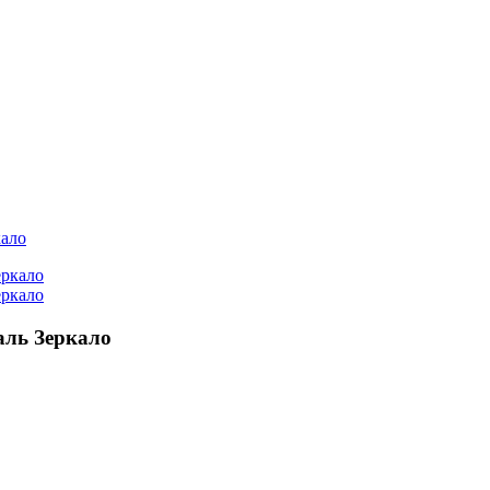
кало
аль Зеркало