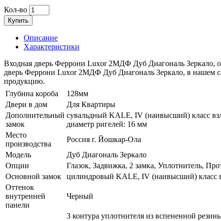
Кол-во
Купить
Описание
Характеристики
Входная дверь Феррони Luxor 2МДФ Дуб Диагональ Зеркало, о
дверь Феррони Luxor 2МДФ Дуб Диагональ Зеркало, в нашем са
продукцию.
Глубина короба
128мм
Двери в дом
Для Квартиры
Дополнительный
сувальдный KALE, IV (наивысший) класс взл
замок
диаметр ригелей: 16 мм
Место
Россия г. Йошкар-Ола
производства
Модель
Дуб Диагональ Зеркало
Опции
Глазок, Задвижка, 2 замка, Уплотнитель, Пр
Основной замок
цилиндровый KALE, IV (наивысший) класс в
Оттенок
внутренней
Черный
панели
3 контура уплотнителя из вспененной резины 