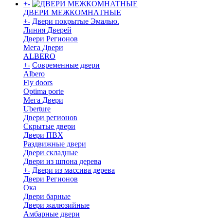
+
-
ДВЕРИ МЕЖКОМНАТНЫЕ
+
-
Двери покрытые Эмалью.
Линия Дверей
Двери Регионов
Мега Двери
ALBERO
+
-
Современные двери
Albero
Fly doors
Optima porte
Мега Двери
Uberture
Двери регионов
Скрытые двери
Двери ПВХ
Раздвижные двери
Двери складные
Двери из шпона дерева
+
-
Двери из массива дерева
Двери Регионов
Ока
Двери барные
Двери жалюзийные
Амбарные двери