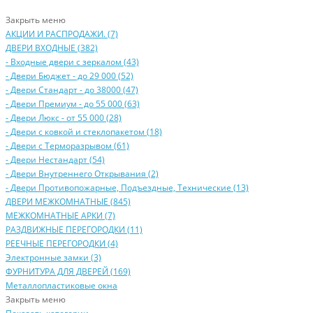
Закрыть меню
АКЦИИ И РАСПРОДАЖИ. (7)
ДВЕРИ ВХОДНЫЕ (382)
- Входные двери с зеркалом (43)
- Двери Бюджeт - до 29 000 (52)
- Двери Стaндaрт - до 38000 (47)
- Двери Прeмиум - до 55 000 (63)
- Двери Люкс - от 55 000 (28)
- Двери с кoвкой и стеклопакетом (18)
- Двери с Терморазрывом (61)
- Двери Нecтaндaрт (54)
- Двери Внутреннего Открывания (2)
- Двери Противопожарные, Подъездные, Технические (13)
ДВЕРИ МЕЖКОМНАТНЫЕ (845)
МЕЖКОМНАТНЫЕ АРКИ (7)
РАЗДВИЖНЫЕ ПЕРЕГОРОДКИ (11)
РЕЕЧНЫЕ ПЕРЕГОРОДКИ (4)
Электронные замки (3)
ФУРНИТУРА ДЛЯ ДВЕРЕЙ (169)
Металлопластиковые окна
Закрыть меню