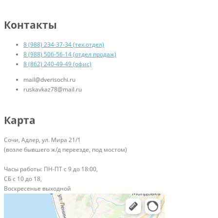
Контакты
8 (988) 234-37-34 (тех.отдел)
8 (988) 506-56-14 (отдел продаж)
8 (862) 240-49-49 (офис)
mail@dverisochi.ru
ruskavkaz78@mail.ru
Карта
Сочи, Адлер, ул. Мира 21/1
(возле бывшего ж/д переезде, под мостом)
Часы работы: ПН-ПТ с 9 до 18:00,
СБ с 10 до 18,
Воскресенье выходной