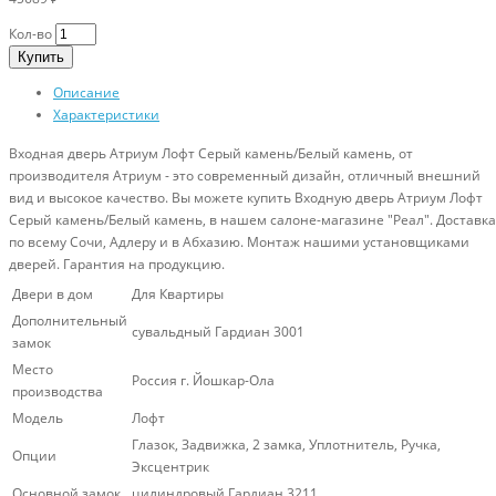
Кол-во
Купить
Описание
Характеристики
Входная дверь Атриум Лофт Серый камень/Белый камень, от
производителя Атриум - это современный дизайн, отличный внешний
вид и высокое качество. Вы можете купить Входную дверь Атриум Лофт
Серый камень/Белый камень, в нашем салоне-магазине "Реал". Доставка
по всему Сочи, Адлеру и в Абхазию. Монтаж нашими установщиками
дверей. Гарантия на продукцию.
Двери в дом
Для Квартиры
Дополнительный
сувальдный Гардиан 3001
замок
Место
Россия г. Йошкар-Ола
производства
Модель
Лофт
Глазок, Задвижка, 2 замка, Уплотнитель, Ручка,
Опции
Эксцентрик
Основной замок
цилиндровый Гардиан 3211