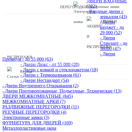
ДВЕРИ ВХОДНЫЕ
(382)
Электронные замки
- Входные двери с
зеркалом (43)
АКЦИИ И
- Двери
Бюджeт - до
29 000 (52)
- Двери
Стaндaрт - до
38000 (47)
- Двери
РАСПРОДАЖИ.
Прeмиум - до 55 000 (63)
- Двери Люкс - от 55 000 (28)
- Двери с кoвкой и стеклопакетом (18)
Статьи
- Двери с Терморазрывом (61)
- Двери Нecтaндaрт (54)
- Двери Внутреннего Открывания (2)
- Двери Противопожарные, Подъездные, Технические (13)
ДВЕРИ МЕЖКОМНАТНЫЕ (845)
МЕЖКОМНАТНЫЕ АРКИ (7)
РАЗДВИЖНЫЕ ПЕРЕГОРОДКИ (11)
РЕЕЧНЫЕ ПЕРЕГОРОДКИ (4)
Электронные замки (3)
ФУРНИТУРА ДЛЯ ДВЕРЕЙ (169)
Металлопластиковые окна