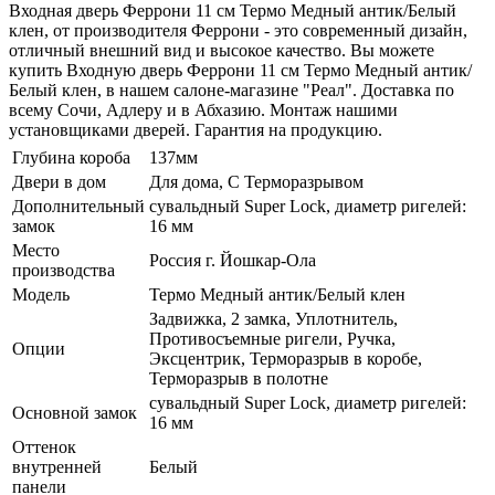
Входная дверь Феррони 11 см Термо Медный антик/Белый
клен, от производителя Феррони - это современный дизайн,
отличный внешний вид и высокое качество. Вы можете
купить Входную дверь Феррони 11 см Термо Медный антик/
Белый клен, в нашем салоне-магазине "Реал". Доставка по
всему Сочи, Адлеру и в Абхазию. Монтаж нашими
установщиками дверей. Гарантия на продукцию.
Глубина короба
137мм
Двери в дом
Для дома, С Терморазрывом
Дополнительный
сувальдный Super Lock, диаметр ригелей:
замок
16 мм
Место
Россия г. Йошкар-Ола
производства
Модель
Термо Медный антик/Белый клен
Задвижка, 2 замка, Уплотнитель,
Противосъемные ригели, Ручка,
Опции
Эксцентрик, Терморазрыв в коробе,
Терморазрыв в полотне
сувальдный Super Lock, диаметр ригелей:
Основной замок
16 мм
Оттенок
внутренней
Белый
панели