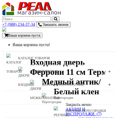
+7 (988) 234-37-34
Заказать звонок
Ваша корзина пуста
Ваша корзина пуста!
КАТАЛОГ ТОВАРОВ
Входная дверь
Феррони 11 см Термо
+
ДВЕРИ ВХОДНЫЕ
Медный антик/
+
ДВЕРИ МЕЖКОМНАТНЫЕ
Белый клен
Перегородки
Закрыть меню
АКЦИИ И
РЕЕЧНЫЕ ПЕРЕГОРОДКИ
РАСПРОДАЖИ. (7)