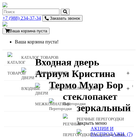
+7 (988) 234-37-34
Заказать звонок
Ваша корзина пуста
Ваша корзина пуста!
КАТАЛОГ ТОВАРОВ
Входная дверь
Атриум Кристина
+
ДВЕРИ ВХОДНЫЕ
Термо Муар Бордо
+
ДВЕРИ МЕЖКОМНАТНЫЕ
стеклопакет
Перегородки
зеркальный
РЕЕЧНЫЕ ПЕРЕГОРОДКИ
Закрыть меню
АКЦИИ И
РАСПРОДАЖИ. (7)
Электронные замки