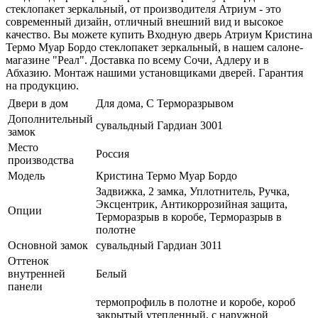
стеклопакет зеркальный, от производителя Атриум - это
современный дизайн, отличный внешний вид и высокое
качество. Вы можете купить Входную дверь Атриум Кристина
Термо Муар Бордо стеклопакет зеркальный, в нашем салоне-
магазине "Реал". Доставка по всему Сочи, Адлеру и в
Абхазию. Монтаж нашими установщиками дверей. Гарантия
на продукцию.
Двери в дом
Для дома, С Терморазрывом
Дополнительный
сувальдный Гардиан 3001
замок
Место
Россия
производства
Модель
Кристина Термо Муар Бордо
Задвижка, 2 замка, Уплотнитель, Ручка,
Эксцентрик, Антикоррозийная защита,
Опции
Терморазрыв в коробе, Терморазрыв в
полотне
Основной замок
сувальдный Гардиан 3011
Оттенок
внутренней
Белый
панели
термопрофиль в полотне и коробе, короб
закрытый утепленный, с наружной