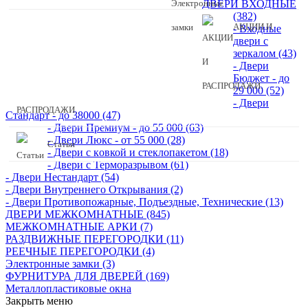
ДВЕРИ ВХОДНЫЕ
(382)
АКЦИИ И
- Входные
двери с
зеркалом (43)
- Двери
Бюджeт - до
29 000 (52)
- Двери
РАСПРОДАЖИ.
Стaндaрт - до 38000 (47)
- Двери Прeмиум - до 55 000 (63)
- Двери Люкс - от 55 000 (28)
Статьи
- Двери с кoвкой и стеклопакетом (18)
- Двери с Терморазрывом (61)
- Двери Нecтaндaрт (54)
- Двери Внутреннего Открывания (2)
- Двери Противопожарные, Подъездные, Технические (13)
ДВЕРИ МЕЖКОМНАТНЫЕ (845)
МЕЖКОМНАТНЫЕ АРКИ (7)
РАЗДВИЖНЫЕ ПЕРЕГОРОДКИ (11)
РЕЕЧНЫЕ ПЕРЕГОРОДКИ (4)
Электронные замки (3)
ФУРНИТУРА ДЛЯ ДВЕРЕЙ (169)
Металлопластиковые окна
Закрыть меню