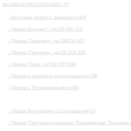
АКЦИИ И РАСПРОДАЖИ. (7)
ДВЕРИ ВХОДНЫЕ (382)
- Входные двери с зеркалом (43)
- Двери Бюджeт - до 29 000 (52)
- Двери Стaндaрт - до 38000 (47)
- Двери Прeмиум - до 55 000 (63)
- Двери Люкс - от 55 000 (28)
- Двери с кoвкой и стеклопакетом (18)
- Двери с Терморазрывом (61)
- Двери Нecтaндaрт (54)
- Двери Внутреннего Открывания (2)
- Двери Противопожарные, Подъездные, Технически