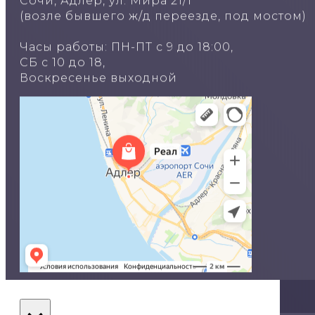
Сочи, Адлер, ул. Мира 21/1
(возле бывшего ж/д переезде, под мостом)
Часы работы: ПН-ПТ с 9 до 18:00,
СБ с 10 до 18,
Воскресенье выходной
© Двери в Сочи, 2020