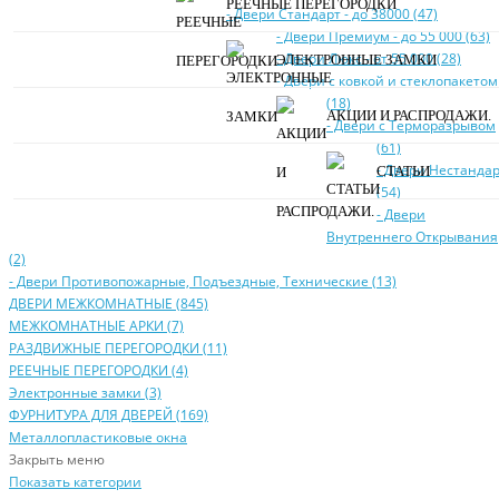
РЕЕЧНЫЕ ПЕРЕГОРОДКИ
- Двери Стaндaрт - до 38000 (47)
- Двери Прeмиум - до 55 000 (63)
- Двери Люкс - от 55 000 (28)
ЭЛЕКТРОННЫЕ ЗАМКИ
- Двери с кoвкой и стеклопакетом
(18)
АКЦИИ И РАСПРОДАЖИ.
- Двери с Терморазрывом
(61)
- Двери Нecтaндa
СТАТЬИ
(54)
- Двери
Внутреннего Открывания
(2)
- Двери Противопожарные, Подъездные, Технические (13)
ДВЕРИ МЕЖКОМНАТНЫЕ (845)
МЕЖКОМНАТНЫЕ АРКИ (7)
РАЗДВИЖНЫЕ ПЕРЕГОРОДКИ (11)
РЕЕЧНЫЕ ПЕРЕГОРОДКИ (4)
Электронные замки (3)
ФУРНИТУРА ДЛЯ ДВЕРЕЙ (169)
Металлопластиковые окна
Закрыть меню
Показать категории