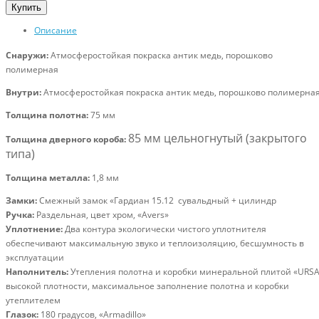
Купить
Описание
Снаружи:
А
тмосферостойкая покраска антик медь, порошково
полимерная
Внутри:
Атмосферостойкая покраска антик медь, порошково полимерна
Толщина полотна:
75
мм
85 мм цельногнутый (закрытого
Толщина дверного короба:
типа)
Толщина металла:
1,8 мм
Замки:
Смежный замок «Гардиан 15.12 сувальдный + цилиндр
Ручка:
Р
аздельная, цвет хром, «
Avers»
Уплотнение:
Д
ва контура экологически чистого уплотнителя
обеспечивают максимальную звуко и теплоизоляцию, бесшумность в
эксплуатации
Наполнитель:
У
тепления полотна и коробки минеральной плитой «URS
высокой плотности, максимальное заполнение полотна и коробки
утеплителем
Глазок:
180 градусов, «
Armadillo»