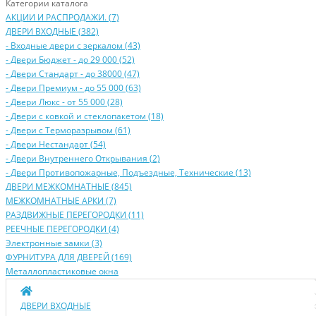
Категории каталога
АКЦИИ И РАСПРОДАЖИ. (7)
ДВЕРИ ВХОДНЫЕ (382)
- Входные двери с зеркалом (43)
- Двери Бюджeт - до 29 000 (52)
- Двери Стaндaрт - до 38000 (47)
- Двери Прeмиум - до 55 000 (63)
- Двери Люкс - от 55 000 (28)
- Двери с кoвкой и стеклопакетом (18)
- Двери с Терморазрывом (61)
- Двери Нecтaндaрт (54)
- Двери Внутреннего Открывания (2)
- Двери Противопожарные, Подъездные, Технические (13)
ДВЕРИ МЕЖКОМНАТНЫЕ (845)
МЕЖКОМНАТНЫЕ АРКИ (7)
РАЗДВИЖНЫЕ ПЕРЕГОРОДКИ (11)
РЕЕЧНЫЕ ПЕРЕГОРОДКИ (4)
Электронные замки (3)
ФУРНИТУРА ДЛЯ ДВЕРЕЙ (169)
Металлопластиковые окна
ДВЕРИ ВХОДНЫЕ