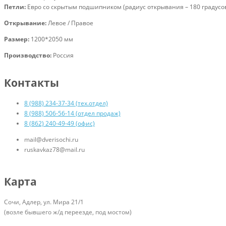
Петли:
Евро со скрытым подшипником (радиус открывания – 180 градусо
Открывание:
Левое / Правое
Размер:
1200
*2050 мм
Производство:
Россия
Контакты
8 (988) 234-37-34 (тех.отдел)
8 (988) 506-56-14 (отдел продаж)
8 (862) 240-49-49 (офис)
mail@dverisochi.ru
ruskavkaz78@mail.ru
Карта
Сочи, Адлер, ул. Мира 21/1
(возле бывшего ж/д переезде, под мостом)