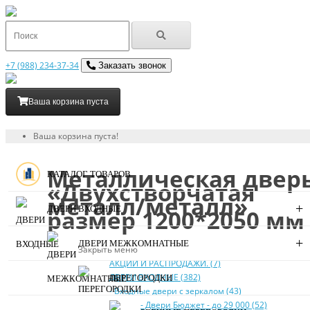
+7 (988) 234-37-34
Заказать звонок
Ваша корзина пуста
Ваша корзина пуста!
Металлическая двер
КАТАЛОГ ТОВАРОВ
«Двухстворчатая
металл/металл»
+
ДВЕРИ ВХОДНЫЕ
размер 1200*2050 мм
+
ДВЕРИ МЕЖКОМНАТНЫЕ
Закрыть меню
АКЦИИ И РАСПРОДАЖИ. (7)
ДВЕРИ ВХОДНЫЕ (382)
ПЕРЕГОРОДКИ
- Входные двери с зеркалом (43)
- Двери Бюджeт - до 29 000 (52)