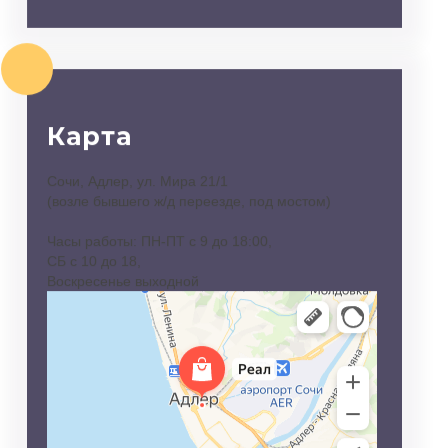
Карта
Сочи, Адлер, ул. Мира 21/1
(возле бывшего ж/д переезде, под мостом)
Часы работы: ПН-ПТ с 9 до 18:00,
СБ с 10 до 18,
Воскресенье выходной