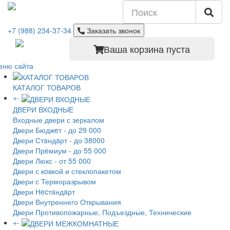
+7 (988) 234-37-34
Заказать звонок
Ваша корзина пуста
еню сайта
КАТАЛОГ ТОВАРОВ
+
-
ДВЕРИ ВХОДНЫЕ
Входные двери с зеркалом
Двери Бюджeт - до 29 000
Двери Стaндaрт - до 38000
Двери Прeмиум - до 55 000
Двери Люкс - от 55 000
Двери с кoвкой и стеклопакетом
Двери с Терморазрывом
Двери Нecтaндaрт
Двери Внутреннего Открывания
Двери Противопожарные, Подъездные, Технические
+
-