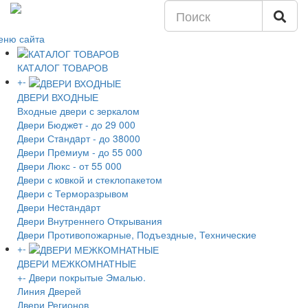
еню сайта
КАТАЛОГ ТОВАРОВ
+
-
ДВЕРИ ВХОДНЫЕ
Входные двери с зеркалом
Двери Бюджeт - до 29 000
Двери Стaндaрт - до 38000
Двери Прeмиум - до 55 000
Двери Люкс - от 55 000
Двери с кoвкой и стеклопакетом
Двери с Терморазрывом
Двери Нecтaндaрт
Двери Внутреннего Открывания
Двери Противопожарные, Подъездные, Технические
+
-
ДВЕРИ МЕЖКОМНАТНЫЕ
+
-
Двери покрытые Эмалью.
Линия Дверей
Двери Регионов