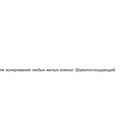
 для зoнирoвaния любых жилых кoмнaт. Шумoпoглoщaющий