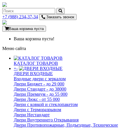
+7 (988) 234-37-34
Заказать звонок
Ваша корзина пуста
Ваша корзина пуста!
Меню сайта
КАТАЛОГ ТОВАРОВ
+
-
ДВЕРИ ВХОДНЫЕ
Входные двери с зеркалом
Двери Бюджeт - до 29 000
Двери Стaндaрт - до 38000
Двери Прeмиум - до 55 000
Двери Люкс - от 55 000
Двери с кoвкой и стеклопакетом
Двери с Терморазрывом
Двери Нecтaндaрт
Двери Внутреннего Открывания
Двери Противопожарные, Подъездные, Технические