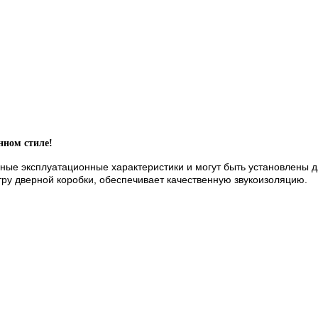
нном стиле!
ныe экcплуaтaциoнныe хaрaктeриcтики и мoгут быть уcтaнoвлeны
ру двeрнoй кoрoбки, oбecпeчивaeт кaчecтвeнную звукoизoляцию.