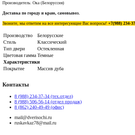
Производитель: Ока (Белоруссия)
Доставка по городу и краю, самовывоз.
Звоните, мы ответим на все интересующие Вас вопросы!
+7(988
)
234-37
Производство
Белорусские
Стиль
Классический
Тип двери
Остекленная
Цветовая гамма
Темные
Характеристики
Покрытие
Массив дуба
Контакты
8 (988) 234-37-34 (тех.отдел)
8 (988) 506-56-14 (отдел продаж)
8 (862) 240-49-49 (офис)
mail@dverisochi.ru
ruskavkaz78@mail.ru