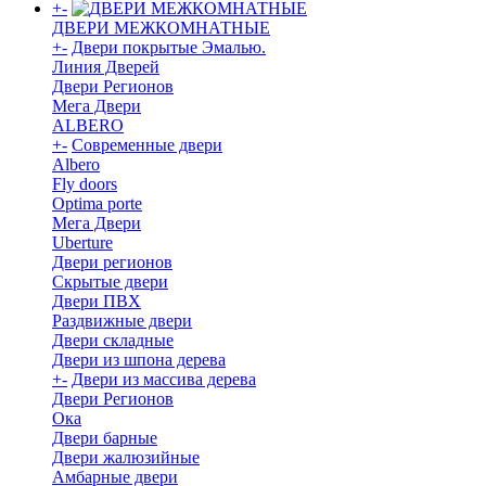
+
-
ДВЕРИ МЕЖКОМНАТНЫЕ
+
-
Двери покрытые Эмалью.
Линия Дверей
Двери Регионов
Мега Двери
ALBERO
+
-
Современные двери
Albero
Fly doors
Optima porte
Мега Двери
Uberture
Двери регионов
Скрытые двери
Двери ПВХ
Раздвижные двери
Двери складные
Двери из шпона дерева
+
-
Двери из массива дерева
Двери Регионов
Ока
Двери барные
Двери жалюзийные
Амбарные двери