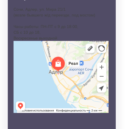
Сочи, Адлер, ул. Мира 21/1
(возле бывшего ж/д переезде, под мостом)
Часы работы: ПН-ПТ с 9 до 18:00,
СБ с 10 до 18,
Воскресенье выходной