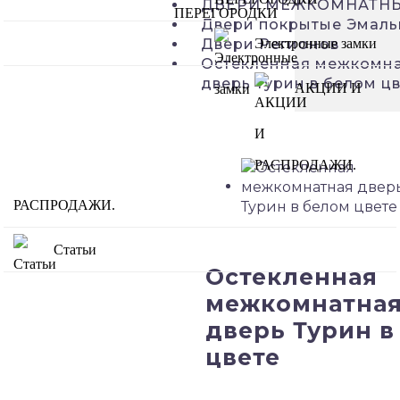
ДВЕРИ МЕЖКОМНАТН
Двери покрытые Эмаль
Двери Регионов
Электронные замки
Остекленная межкомн
дверь Турин в белом ц
АКЦИИ И
РАСПРОДАЖИ.
Статьи
Остекленная
межкомнатна
дверь Турин в
цвете