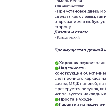
• Эмаль белая
Тип открывания:
При установке дверь м
•
сделать как с левым, так 
открыванием в любую у
сторону
Дизайн и стиль:
• Классический
Преимущества данной 
Хорошая з
вукоизоляц
Надежность
конструкции
обеспечива
счет прочного каркаса и
сосны, МДФ панелей, на 
фрезеруется рисунок, ли
используются накладные
Проста в уходе
Гарантия на изделие 