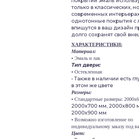
покрытии эмаль
использ
только в классических, но
современных интерьерах
однотонные покрытия с 
впишутся в ваш дизайн п
долго сохранят свой вне
ХАРАКТЕРИСТИКИ:
Материал:
• Эмаль и лак
Тип двери:
• Остекленная
• Также в наличии есть г
в этом же цвете
Размеры:
• Стандартные размеры: 2000х6
2000х700 мм,
2000х800 
2000х900 мм
• Возможно изготовление по
индивидуальному заказу под 
Цвет: