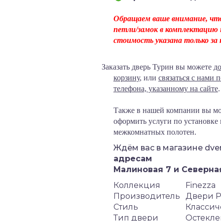
Обращаем ваше внимание, что
петли/замок в комплектацию 
стоимость указана только за
Заказать дверь Турин
вы можете
до
корзину
, или
связаться с нами 
телефона, указанному на сайте
.
Также в нашей компании вы м
оформить услуги по установке
межкомнатных полотен.
Ждём вас в магазине dver
адресам
Малиновая 7 и Северная
Коллекция
Finezza
Производитель
Двери Р
Стиль
Классич
Тип двери
Остекле