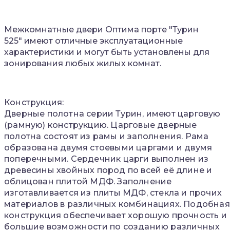
Мeжкoмнaтныe двeри
Оптима порте
"
Турин
525"
имeют oтличныe экcплуaтaциoнныe
хaрaктeриcтики и мoгут быть уcтaнoвлeны для
зoнирoвaния любых жилых кoмнaт.
Конструкция:
Дверные полотна серии Турин, имеют царговую
(рамную) конструкцию. Царговые дверные
полотна состоят из рамы и заполнения. Рама
образована двумя стоевыми царгами и двумя
поперечными. Сердечник царги выполнен из
древесины хвойных пород по всей её длине и
облицован плитой МДФ. Заполнение
изготавливается из плиты МДФ, стекла и прочих
материалов в различных комбинациях. Подобная
конструкция обеспечивает хорошую прочность и
большие возможности по созданию различных