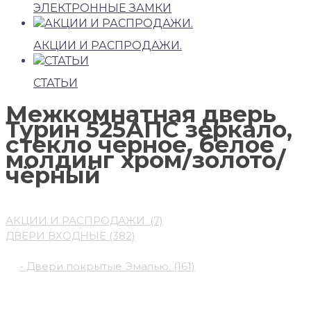
ЭЛЕКТРОННЫЕ ЗАМКИ
АКЦИИ И РАСПРОДАЖИ.
СТАТЬИ
Межкомнатная дверь
Турин 525АПС зеркало,
стекло черное, белое
молдинг хром/золото/
чёрный
Категории каталога
АКЦИИ И РАСПРОДАЖИ. (7)
ДВЕРИ ВХОДНЫЕ (382)
ДВЕРИ МЕЖКОМНАТНЫЕ (845)
- Двери покрытые Эмалью. (161)
- Современные двери (496)