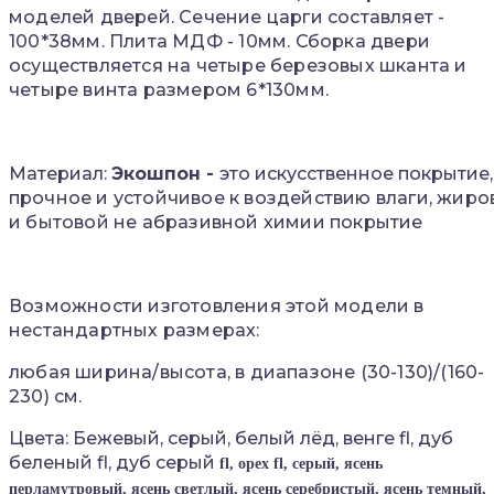
моделей дверей. Сечение царги составляет -
100*38мм. Плита МДФ - 10мм. Сборка двери
осуществляется на четыре березовых шканта и
четыре винта размером 6*130мм.
Материал
:
Экошпон -
это искусственное покрытие,
п
рочное и устойчивое к воздействию влаги, жиро
и бытовой не абразивной химии покрытие
Возможности изготовления этой модели в
нестандартных размерах:
любая ширина/высота, в диапазоне (30-130)/(160-
230) см.
Цвета:
Бежевый, серый, белый лёд, венге fl, дуб
беленый fl, дуб серый
fl, орех
fl, серый
, ясень
перламутровый, ясень светлый, ясень серебристый, ясень темный,