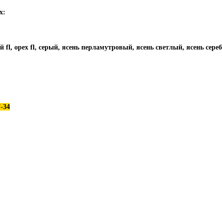
х:
ый
fl, орех
fl, серый
, ясень перламутровый, ясень светлый, ясень сер
-34