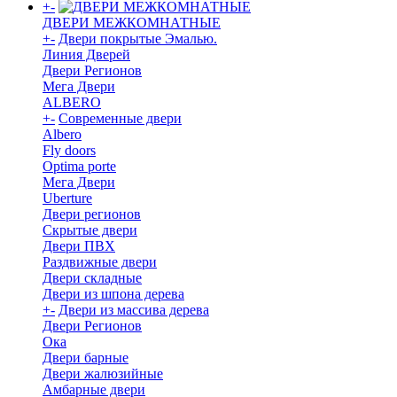
+
-
ДВЕРИ МЕЖКОМНАТНЫЕ
+
-
Двери покрытые Эмалью.
Линия Дверей
Двери Регионов
Мега Двери
ALBERO
+
-
Современные двери
Albero
Fly doors
Optima porte
Мега Двери
Uberture
Двери регионов
Скрытые двери
Двери ПВХ
Раздвижные двери
Двери складные
Двери из шпона дерева
+
-
Двери из массива дерева
Двери Регионов
Ока
Двери барные
Двери жалюзийные
Амбарные двери