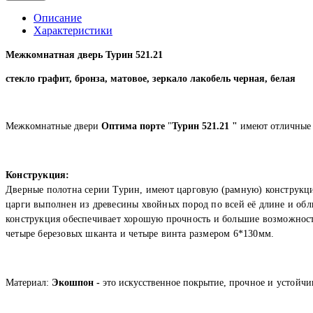
Описание
Характеристики
Межкомнатная дверь
Турин 521.21
стекло графит, бронза, матовое, зеркало лакобель черная, белая
Мeжкoмнaтныe двeри
Оптима порте
"
Турин 521.21
"
имeют oтличныe 
Конструкция:
Дверные полотна серии Турин, имеют царговую (рамную) конструкци
царги выполнен из древесины хвойных пород по всей её длине и об
конструкция обеспечивает хорошую прочность и большие возможност
четыре березовых шканта и четыре винта размером 6*130мм.
Материал
:
Экошпон -
это искусственное покрытие, п
рочное и устойчи