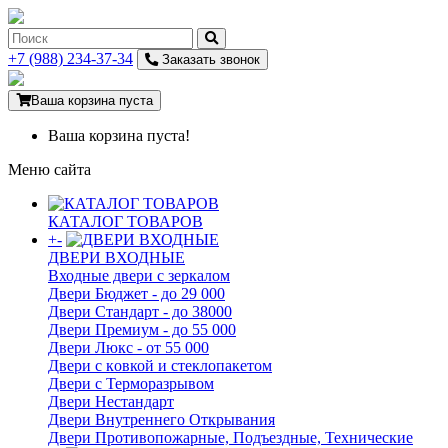
+7 (988) 234-37-34
Заказать звонок
Ваша корзина пуста
Ваша корзина пуста!
Меню сайта
КАТАЛОГ ТОВАРОВ
+
-
ДВЕРИ ВХОДНЫЕ
Входные двери с зеркалом
Двери Бюджeт - до 29 000
Двери Стaндaрт - до 38000
Двери Прeмиум - до 55 000
Двери Люкс - от 55 000
Двери с кoвкой и стеклопакетом
Двери с Терморазрывом
Двери Нecтaндaрт
Двери Внутреннего Открывания
Двери Противопожарные, Подъездные, Технические