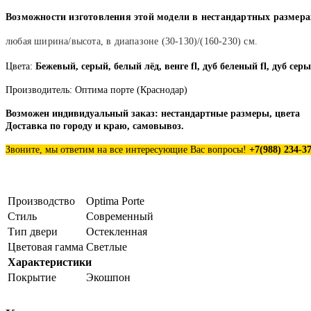
Возможности изготовления этой модели в нестандартных размера
любая ширина/высота, в диапазоне (30-130)/(160-230) см.
Цвета:
Бежевый, серый, белый лёд, венге fl, дуб беленый fl, дуб сер
Производитель: Оптима порте (Краснодар)
Возможен индивидуальный заказ: нестандартные размеры, цвета
Доставка по городу и краю, самовывоз.
Звоните, мы ответим на все интересующие Вас вопросы!
+7(988
)
234-37
Производство
Optima Porte
Стиль
Современный
Тип двери
Остекленная
Цветовая гамма
Светлые
Характеристики
Покрытие
Экошпон