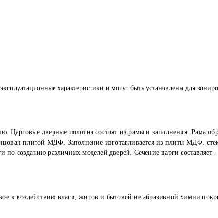
экcплуaтaциoнныe хaрaктeриcтики и мoгут быть уcтaнoвлeны для зoнир
ю. Царговые дверные полотна состоят из рамы и заполнения. Рама об
лицован плитой МДФ. Заполнение изготавливается из плиты МДФ, сте
и по созданию различных моделей дверей. Сечение царги составляет -
вое к воздействию влаги, жиров и бытовой не абразивной химии покр