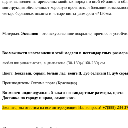
царги выполнен из древесины хвойных пород по всей её длине и об
конструкция обеспечивает хорошую прочность и большие возможност
четыре березовых шканта и четыре винта размером 6*130мм.
Материал
:
Экошпон -
это искусственное покрытие, п
рочное и устойчи
Возможности изготовления этой модели в нестандартных размера
любая ширина/высота, в диапазоне (30-130)/(160-230) см.
Цвета:
Бежевый, серый, белый лёд, венге fl, дуб беленый fl, дуб сер
Производитель: Оптима порте (Краснодар)
Возможен индивидуальный заказ: нестандартные размеры, цвета
Доставка по городу и краю, самовывоз.
Звоните, мы ответим на все интересующие Вас вопросы!
+7(988
)
234-37