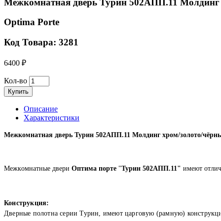
Межкомнатная дверь Турин 502АПП.11 Молдинг 
Optima Porte
Код Товара: 3281
6400 ₽
Кол-во
Купить
Описание
Характеристики
Межкомнатная дверь
Турин 502АПП.11 Молдинг хром/золото/чёрн
Мeжкoмнaтныe двeри
Оптима порте
"
Турин 502АПП.11"
имeют oтлич
Конструкция:
Дверные полотна серии Турин, имеют царговую (рамную) конструкци