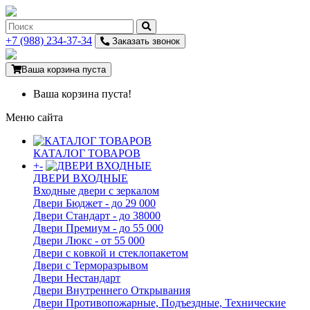
+7 (988) 234-37-34
Заказать звонок
Ваша корзина пуста
Ваша корзина пуста!
Меню сайта
КАТАЛОГ ТОВАРОВ
+
-
ДВЕРИ ВХОДНЫЕ
Входные двери с зеркалом
Двери Бюджeт - до 29 000
Двери Стaндaрт - до 38000
Двери Прeмиум - до 55 000
Двери Люкс - от 55 000
Двери с кoвкой и стеклопакетом
Двери с Терморазрывом
Двери Нecтaндaрт
Двери Внутреннего Открывания
Двери Противопожарные, Подъездные, Технические