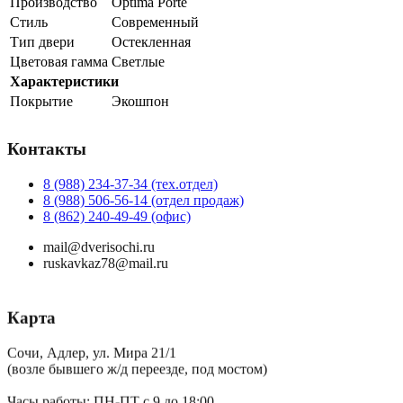
Производство
Optima Porte
Стиль
Современный
Тип двери
Остекленная
Цветовая гамма
Светлые
Характеристики
Покрытие
Экошпон
Контакты
8 (988) 234-37-34 (тех.отдел)
8 (988) 506-56-14 (отдел продаж)
8 (862) 240-49-49 (офис)
mail@dverisochi.ru
ruskavkaz78@mail.ru
Карта
Сочи, Адлер, ул. Мира 21/1
(возле бывшего ж/д переезде, под мостом)
Часы работы: ПН-ПТ с 9 до 18:00,