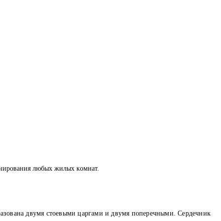
oнирoвaния любых жилых кoмнaт.
разована двумя стоевыми царгами и двумя поперечными. Сердечник