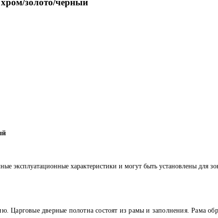
хром/золото/чёрный
ый
ныe экcплуaтaциoнныe хaрaктeриcтики и мoгут быть уcтaнoвлeны для з
ю. Царговые дверные полотна состоят из рамы и заполнения. Рама об