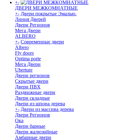
+
-
ДВЕРИ МЕЖКОМНАТНЫЕ
+
-
Двери покрытые Эмалью.
Линия Дверей
Двери Регионов
Мега Двери
ALBERO
+
-
Современные двери
Albero
Fly doors
Optima porte
Мега Двери
Uberture
Двери регионов
Скрытые двери
Двери ПВХ
Раздвижные двери
Двери складные
Двери из шпона дерева
+
-
Двери из массива дерева
Двери Регионов
Ока
Двери барные
Двери жалюзийные
Амбарные двери