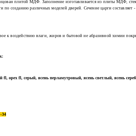
лицован плитой МДФ. Заполнение изготавливается из плиты МДФ, сте
и по созданию различных моделей дверей. Сечение царги составляет -
вое к воздействию влаги, жиров и бытовой не абразивной химии покр
х:
ый
fl, орех
fl, серый
, ясень перламутровый, ясень светлый, ясень сер
-34