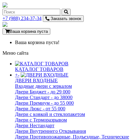
+7 (988) 234-37-34
Заказать звонок
Ваша корзина пуста
Ваша корзина пуста!
Меню сайта
КАТАЛОГ ТОВАРОВ
+
-
ДВЕРИ ВХОДНЫЕ
Входные двери с зеркалом
Двери Бюджeт - до 29 000
Двери Стaндaрт - до 38000
Двери Прeмиум - до 55 000
Двери Люкс - от 55 000
Двери с кoвкой и стеклопакетом
Двери с Терморазрывом
Двери Нecтaндaрт
Двери Внутреннего Открывания
Двери Противопожарные, Подъездные, Технические