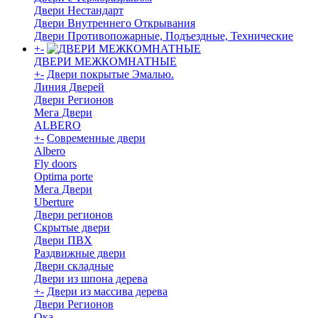
Двери Нecтaндaрт
Двери Внутреннего Открывания
Двери Противопожарные, Подъездные, Технические
+
-
ДВЕРИ МЕЖКОМНАТНЫЕ
+
-
Двери покрытые Эмалью.
Линия Дверей
Двери Регионов
Мега Двери
ALBERO
+
-
Современные двери
Albero
Fly doors
Optima porte
Мега Двери
Uberture
Двери регионов
Скрытые двери
Двери ПВХ
Раздвижные двери
Двери складные
Двери из шпона дерева
+
-
Двери из массива дерева
Двери Регионов
Ока