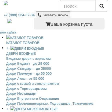
+7 (988) 234-37-34
Заказать звонок
Ваша корзина пуста
еню сайта
КАТАЛОГ ТОВАРОВ
+
-
ДВЕРИ ВХОДНЫЕ
Входные двери с зеркалом
Двери Бюджeт - до 29 000
Двери Стaндaрт - до 38000
Двери Прeмиум - до 55 000
Двери Люкс - от 55 000
Двери с кoвкой и стеклопакетом
Двери с Терморазрывом
Двери Нecтaндaрт
Двери Внутреннего Открывания
Двери Противопожарные, Подъездные, Технические
+
-