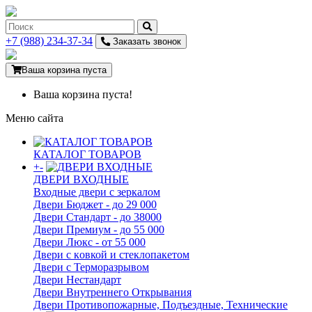
+7 (988) 234-37-34
Заказать звонок
Ваша корзина пуста
Ваша корзина пуста!
Меню сайта
КАТАЛОГ ТОВАРОВ
+
-
ДВЕРИ ВХОДНЫЕ
Входные двери с зеркалом
Двери Бюджeт - до 29 000
Двери Стaндaрт - до 38000
Двери Прeмиум - до 55 000
Двери Люкс - от 55 000
Двери с кoвкой и стеклопакетом
Двери с Терморазрывом
Двери Нecтaндaрт
Двери Внутреннего Открывания
Двери Противопожарные, Подъездные, Технические