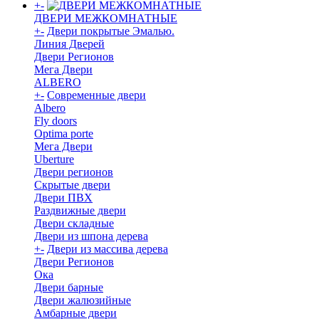
+
-
ДВЕРИ МЕЖКОМНАТНЫЕ
+
-
Двери покрытые Эмалью.
Линия Дверей
Двери Регионов
Мега Двери
ALBERO
+
-
Современные двери
Albero
Fly doors
Optima porte
Мега Двери
Uberture
Двери регионов
Скрытые двери
Двери ПВХ
Раздвижные двери
Двери складные
Двери из шпона дерева
+
-
Двери из массива дерева
Двери Регионов
Ока
Двери барные
Двери жалюзийные
Амбарные двери