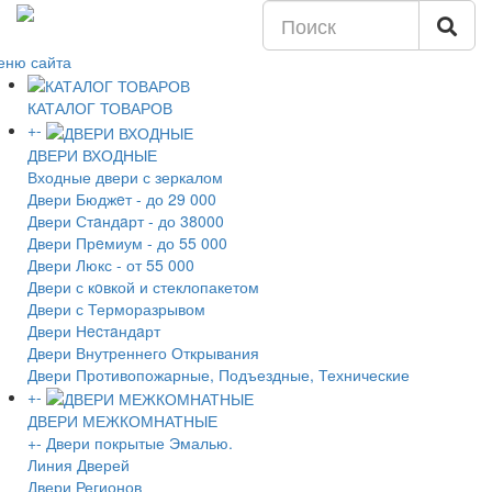
еню сайта
КАТАЛОГ ТОВАРОВ
+
-
ДВЕРИ ВХОДНЫЕ
Входные двери с зеркалом
Двери Бюджeт - до 29 000
Двери Стaндaрт - до 38000
Двери Прeмиум - до 55 000
Двери Люкс - от 55 000
Двери с кoвкой и стеклопакетом
Двери с Терморазрывом
Двери Нecтaндaрт
Двери Внутреннего Открывания
Двери Противопожарные, Подъездные, Технические
+
-
ДВЕРИ МЕЖКОМНАТНЫЕ
+
-
Двери покрытые Эмалью.
Линия Дверей
Двери Регионов