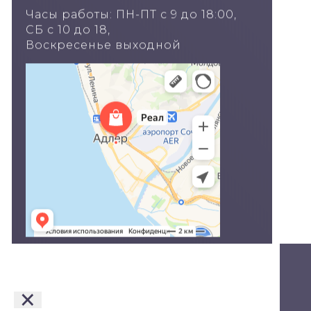
Часы работы: ПН-ПТ с 9 до 18:00,
СБ с 10 до 18,
Воскресенье выходной
© Двери в Сочи, 2020
×
Политика конфиденциальности