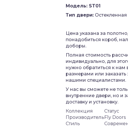
Модель: ST01
Тип двери:
Остекленная
Цена указана за полотно,
понадобиться короб, на
доборы.
Полная стоимость рассч
индивидуально, для этог
нужно обратиться к нам
размерами или заказать
нашими специалистами.
У нас вы сможете не толь
внутренние двери, но и з
доставку и установку.
Коллекция
Статус
Производитель
Fly Doors
Стиль
Совреме