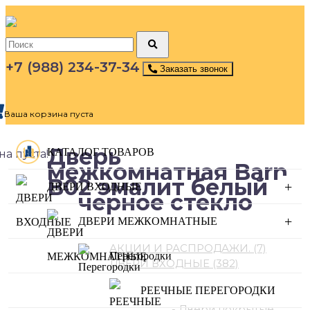
+7 (988) 234-37-34
Заказать звонок
Ваша корзина пуста
Дверь
КАТАЛОГ ТОВАРОВ
а пуста!
межкомнатная Barn
B02 эмалит белый
+
ДВЕРИ ВХОДНЫЕ
черное стекло
+
ДВЕРИ МЕЖКОМНАТНЫЕ
Категории каталога
АКЦИИ И РАСПРОДАЖИ. (7)
Перегородки
ДВЕРИ ВХОДНЫЕ (382)
ДВЕРИ МЕЖКОМНАТНЫЕ
РЕЕЧНЫЕ ПЕРЕГОРОДКИ
(845)
- Двери покрытые