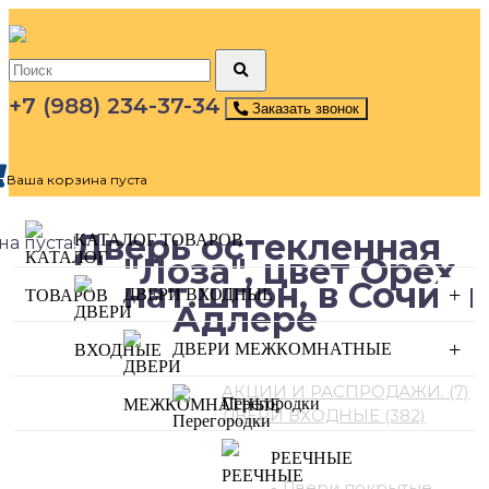
+7 (988) 234-37-34
Заказать звонок
Ваша корзина пуста
Дверь остекленная
КАТАЛОГ ТОВАРОВ
а пуста!
"Лоза", цвет Орех,
нат.шпон, в Сочи и
+
ДВЕРИ ВХОДНЫЕ
Адлере
+
ДВЕРИ МЕЖКОМНАТНЫЕ
Категории каталога
АКЦИИ И РАСПРОДАЖИ. (7)
Перегородки
ДВЕРИ ВХОДНЫЕ (382)
ДВЕРИ
РЕЕЧНЫЕ
МЕЖКОМНАТНЫЕ (845)
- Двери покрытые