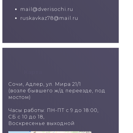
mail@dverisochi.ru
ruskavkaz78@mail.ru
Карта
Сочи, Адлер, ул. Мира 21/1
(возле бывшего ж/д переезде, под
мостом)
Часы работы: ПН-ПТ с 9 до 18:00,
СБ с 10 до 18,
Воскресенье выходной