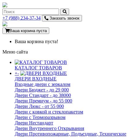
+7 (988) 234-37-34
Заказать звонок
Ваша корзина пуста
Ваша корзина пуста!
Меню сайта
КАТАЛОГ ТОВАРОВ
+
-
ДВЕРИ ВХОДНЫЕ
Входные двери с зеркалом
Двери Бюджeт - до 29 000
Двери Стaндaрт - до 38000
Двери Прeмиум - до 55 000
Двери Люкс - от 55 000
Двери с кoвкой и стеклопакетом
Двери с Терморазрывом
Двери Нecтaндaрт
Двери Внутреннего Открывания
Двери Противопожарные, Подъездные, Технические