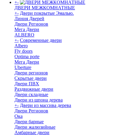
+
-
ДВЕРИ МЕЖКОМНАТНЫЕ
+
-
Двери покрытые Эмалью.
Линия Дверей
Двери Регионов
Мега Двери
ALBERO
+
-
Современные двери
Albero
Fly doors
Optima porte
Мега Двери
Uberture
Двери регионов
Скрытые двери
Двери ПВХ
Раздвижные двери
Двери складные
Двери из шпона дерева
+
-
Двери из массива дерева
Двери Регионов
Ока
Двери барные
Двери жалюзийные
Амбарные двери