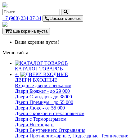
+7 (988) 234-37-34
Заказать звонок
Ваша корзина пуста
Ваша корзина пуста!
Меню сайта
КАТАЛОГ ТОВАРОВ
+
-
ДВЕРИ ВХОДНЫЕ
Входные двери с зеркалом
Двери Бюджeт - до 29 000
Двери Стaндaрт - до 38000
Двери Прeмиум - до 55 000
Двери Люкс - от 55 000
Двери с кoвкой и стеклопакетом
Двери с Терморазрывом
Двери Нecтaндaрт
Двери Внутреннего Открывания
Двери Противопожарные, Подъездные, Технические