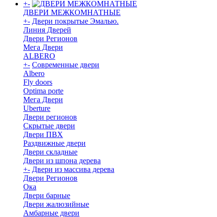
+
-
ДВЕРИ МЕЖКОМНАТНЫЕ
+
-
Двери покрытые Эмалью.
Линия Дверей
Двери Регионов
Мега Двери
ALBERO
+
-
Современные двери
Albero
Fly doors
Optima porte
Мега Двери
Uberture
Двери регионов
Скрытые двери
Двери ПВХ
Раздвижные двери
Двери складные
Двери из шпона дерева
+
-
Двери из массива дерева
Двери Регионов
Ока
Двери барные
Двери жалюзийные
Амбарные двери