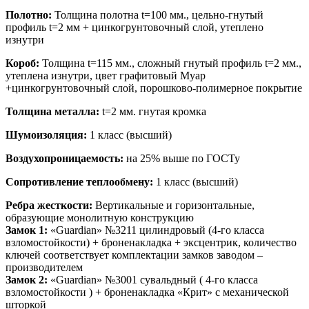
Полотно:
Т
олщина полотна t=100 мм., цельно-гнутый
профиль t=2 мм + цинкогрунтовочный слой, утеплено
изнутри
Короб:
Т
олщина t=115 мм., сложный гнутый профиль t=2 мм.,
утеплена изнутри, цвет графитовый Муар
+цинкогрунтовочный слой, порошково-полимерное покрытие
Толщина металла:
t=2 мм. гнутая кромка
Шумоизоляция:
1 класс (высший)
Воздухопроницаемость:
на 25% выше по ГОСТу
Сопротивление теплообмену:
1 класс (высший)
Ребра жесткости:
Вертикальные и горизонтальные,
образующие монолитную конструкцию
Замок 1:
«Guardian» №3211 цилиндровый (4-го класса
взломостойкости) + броненакладка + эксцентрик, количество
ключей соответствует комплектации замков заводом –
производителем
Замок 2:
«Guardian» №3001 сувальдный ( 4-го класса
взломостойкости ) + броненакладка «Крит» с механической
шторкой