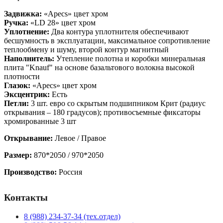
Задвижка:
«Apecs» цвет хром
Ручка:
«
LD 28» цвет хром
Уплотнение:
Д
ва контура уплотнителя обеспечивают
бесшумность в эксплуатации, максимальное сопротивление
теплообмену и шуму, второй контур магнитный
Наполнитель:
У
тепление полотна и коробки минеральная
плита "Knauf" на основе базальтового волокна высокой
плотности
Глазок:
«
Apecs» цвет хром
Эксцентрик:
Есть
Петли:
3 шт. евро со скрытым подшипником Крит (радиус
открывания – 180 градусов); противосъемные фиксаторы
хромированные 3 шт
Открывание:
Левое / Правое
Размер:
870*2050 / 970*2050
Производство:
Россия
Контакты
8 (988) 234-37-34 (тех.отдел)