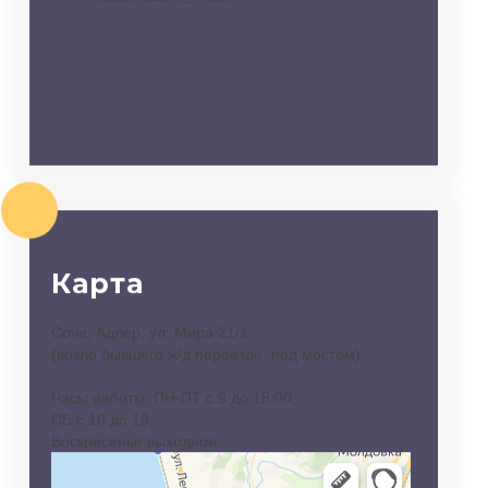
Карта
Сочи, Адлер, ул. Мира 21/1
(возле бывшего ж/д переезде, под мостом)
Часы работы: ПН-ПТ с 9 до 18:00,
СБ с 10 до 18,
Воскресенье выходной