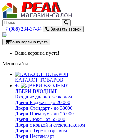
+7 (988) 234-37-34
Заказать звонок
Ваша корзина пуста
Ваша корзина пуста!
Меню сайта
КАТАЛОГ ТОВАРОВ
+
-
ДВЕРИ ВХОДНЫЕ
Входные двери с зеркалом
Двери Бюджeт - до 29 000
Двери Стaндaрт - до 38000
Двери Прeмиум - до 55 000
Двери Люкс - от 55 000
Двери с кoвкой и стеклопакетом
Двери с Терморазрывом
Двери Нecтaндaрт