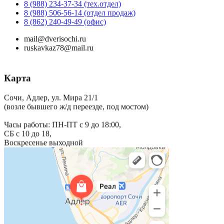
8 (988) 234-37-34 (тех.отдел)
8 (988) 506-56-14 (отдел продаж)
8 (862) 240-49-49 (офис)
mail@dverisochi.ru
ruskavkaz78@mail.ru
Карта
Сочи, Адлер, ул. Мира 21/1
(возле бывшего ж/д переезде, под мостом)
Часы работы: ПН-ПТ с 9 до 18:00,
СБ с 10 до 18,
Воскресенье выходной