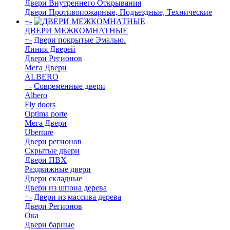
Двери Внутреннего Открывания
Двери Противопожарные, Подъездные, Технические
+
-
ДВЕРИ МЕЖКОМНАТНЫЕ
+
-
Двери покрытые Эмалью.
Линия Дверей
Двери Регионов
Мега Двери
ALBERO
+
-
Современные двери
Albero
Fly doors
Optima porte
Мега Двери
Uberture
Двери регионов
Скрытые двери
Двери ПВХ
Раздвижные двери
Двери складные
Двери из шпона дерева
+
-
Двери из массива дерева
Двери Регионов
Ока
Двери барные