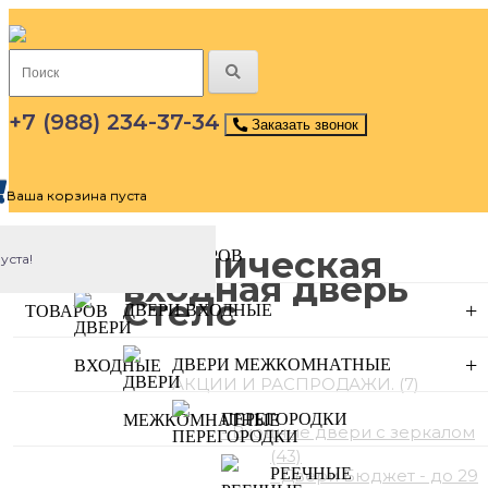
+7 (988) 234-37-34
Заказать звонок
Ваша корзина пуста
Металлическая
КАТАЛОГ ТОВАРОВ
уста!
входная дверь
Стелс
+
ДВЕРИ ВХОДНЫЕ
Категории каталога
+
ДВЕРИ МЕЖКОМНАТНЫЕ
АКЦИИ И РАСПРОДАЖИ. (7)
ДВЕРИ ВХОДНЫЕ (382)
ПЕРЕГОРОДКИ
- Входные двери с зеркалом
(43)
РЕЕЧНЫЕ
- Двери Бюджeт - до 29