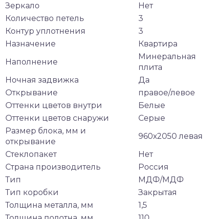
Зеркало
Нет
Количество петель
3
Контур уплотнения
3
Назначение
Квартира
Минеральная
Наполнение
плита
Ночная задвижка
Да
Открывание
правое/левое
Оттенки цветов внутри
Белые
Оттенки цветов снаружи
Серые
Размер блока, мм и
960х2050 левая
открывание
Стеклопакет
Нет
Страна производитель
Россия
Тип
МДФ/МДФ
Тип коробки
Закрытая
Толщина металла, мм
1,5
Толщина полотна, мм
110