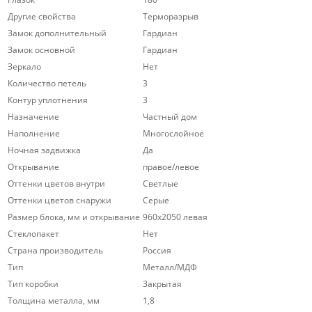
Другие свойства
Терморазрыв
Замок дополнительный
Гардиан
Замок основной
Гардиан
Зеркало
Нет
Количество петель
3
Контур уплотнения
3
Назначение
Частный дом
Наполнение
Многослойное
Ночная задвижка
Да
Открывание
правое/левое
Оттенки цветов внутри
Светлые
Оттенки цветов снаружи
Серые
Размер блока, мм и открывание
960х2050 левая
Стеклопакет
Нет
Страна производитель
Россия
Тип
Металл/МДФ
Тип коробки
Закрытая
Толщина металла, мм
1,8