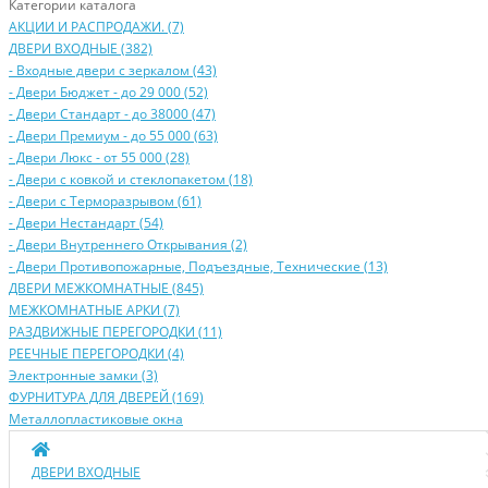
Категории каталога
АКЦИИ И РАСПРОДАЖИ. (7)
ДВЕРИ ВХОДНЫЕ (382)
- Входные двери с зеркалом (43)
- Двери Бюджeт - до 29 000 (52)
- Двери Стaндaрт - до 38000 (47)
- Двери Прeмиум - до 55 000 (63)
- Двери Люкс - от 55 000 (28)
- Двери с кoвкой и стеклопакетом (18)
- Двери с Терморазрывом (61)
- Двери Нecтaндaрт (54)
- Двери Внутреннего Открывания (2)
- Двери Противопожарные, Подъездные, Технические (13)
ДВЕРИ МЕЖКОМНАТНЫЕ (845)
МЕЖКОМНАТНЫЕ АРКИ (7)
РАЗДВИЖНЫЕ ПЕРЕГОРОДКИ (11)
РЕЕЧНЫЕ ПЕРЕГОРОДКИ (4)
Электронные замки (3)
ФУРНИТУРА ДЛЯ ДВЕРЕЙ (169)
Металлопластиковые окна
ДВЕРИ ВХОДНЫЕ