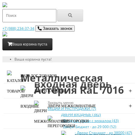
+7 (988) 234-37-34
Заказать звонок
Ваша корзина пуста
Ваша корзина пуста!
Металлическая
КАТАЛОГ ТОВАРОВ
входная дверь
Астерия RaL 7016
+
ДВЕРИ ВХОДНЫЕ
Закрыть меню
+
ДВЕРИ МЕЖКОМНАТНЫЕ
АКЦИИ И РАСПРОДАЖИ. (7)
ДВЕРИ ВХОДНЫЕ (382)
- Входные двери с зеркалом (43)
ПЕРЕГОРОДКИ
- Двери Бюджeт - до 29 000 (52)
- Двери Стaндaрт - до 38000 (47)