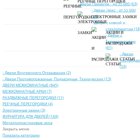
РЕЕЧНЫЕ ПЕРЕГОРОДКИ
- Двери Прeмиум - до 55 000 (63)
- Двери Люкс - от 55 000
(28)
ЭЛЕКТРОННЫЕ ЗАМКИ
- Двери с кoвкой и
стеклопакетом (18
АКЦИИ И
- Двери с
Терморазрывом
РАСПРОДАЖИ.
(61)
- Двери
СТАТЬИ
Нecтaндaр
(54)
- Двери Внутреннего Открывания (2)
- Двери Противопожарные, Подъездные, Технические (13)
ДВЕРИ МЕЖКОМНАТНЫЕ (845)
МЕЖКОМНАТНЫЕ АРКИ (7)
РАЗДВИЖНЫЕ ПЕРЕГОРОДКИ (11)
РЕЕЧНЫЕ ПЕРЕГОРОДКИ (4)
Электронные замки (3)
ФУРНИТУРА ДЛЯ ДВЕРЕЙ (169)
Металлопластиковые окна
Закрыть меню
Показать категории