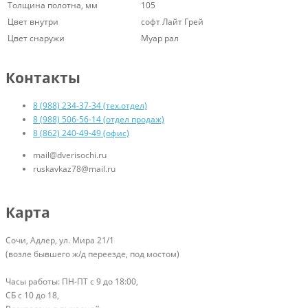
Толщина полотна, мм
105
Цвет внутри
софт Лайт Грей
Цвет снаружи
Муар рал
Контакты
8 (988) 234-37-34 (тех.отдел)
8 (988) 506-56-14 (отдел продаж)
8 (862) 240-49-49 (офис)
mail@dverisochi.ru
ruskavkaz78@mail.ru
Карта
Сочи, Адлер, ул. Мира 21/1
(возле бывшего ж/д переезде, под мостом)
Часы работы: ПН-ПТ с 9 до 18:00,
СБ с 10 до 18,