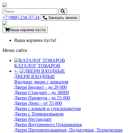
+7 (988) 234-37-34
Заказать звонок
Ваша корзина пуста
Ваша корзина пуста!
Меню сайта
КАТАЛОГ ТОВАРОВ
+
-
ДВЕРИ ВХОДНЫЕ
Входные двери с зеркалом
Двери Бюджeт - до 29 000
Двери Стaндaрт - до 38000
Двери Прeмиум - до 55 000
Двери Люкс - от 55 000
Двери с кoвкой и стеклопакетом
Двери с Терморазрывом
Двери Нecтaндaрт
Двери Внутреннего Открывания
Двери Противопожарные, Подъездные, Технические