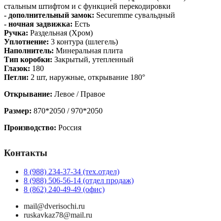
стальным штифтом и с функцией перекодировки
- дополнительный замок:
Securemme сувальдный
- ночная задвижка:
Есть
Ручка:
Раздельная (Хром)
Уплотнение:
3 контура (шлегель)
Наполнитель:
Минеральная плита
Тип коробки:
Закрытый,
утепленный
Глазок:
180
Петли:
2 шт,
наружные, открывание 180°
Открывание:
Левое / Правое
Размер:
870*2050 / 970*2050
Производство:
Россия
Контакты
8 (988) 234-37-34 (тех.отдел)
8 (988) 506-56-14 (отдел продаж)
8 (862) 240-49-49 (офис)
mail@dverisochi.ru
ruskavkaz78@mail.ru