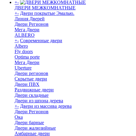
+
-
ДВЕРИ МЕЖКОМНАТНЫЕ
+
-
Двери покрытые Эмалью.
Линия Дверей
Двери Регионов
Мега Двери
ALBERO
+
-
Современные двери
Albero
Fly doors
Optima porte
Мега Двери
Uberture
Двери регионов
Скрытые двери
Двери ПВХ
Раздвижные двери
Двери складные
Двери из шпона дерева
+
-
Двери из массива дерева
Двери Регионов
Ока
Двери барные
Двери жалюзийные
Амбарные двери